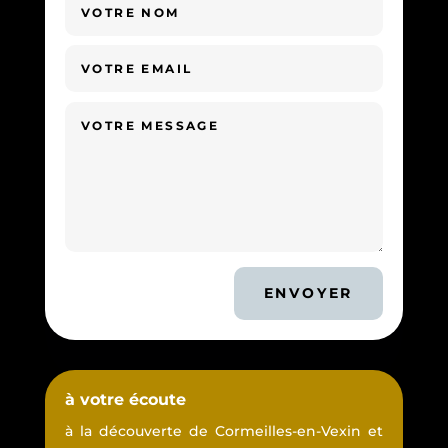
ENVOYER
à votre écoute
à la découverte de Cormeilles-en-Vexin et