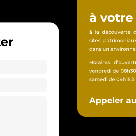
à votre
à la découverte d
er
sites patrimonia
dans un environnem
Horaires d’ouver
vendredi de 08h30 
samedi de 09h15 à
Appeler au 