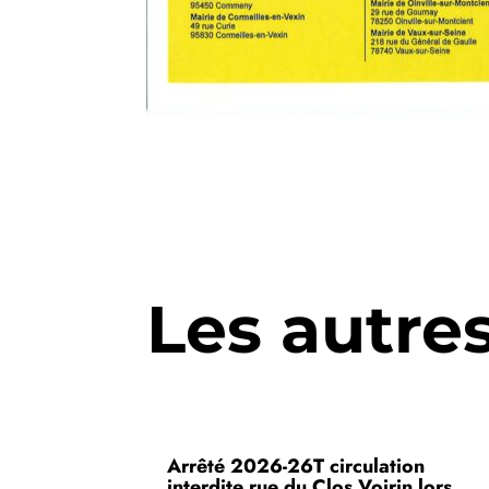
Les autre
Arrêté 2026-26T circulation
interdite rue du Clos Voirin lors