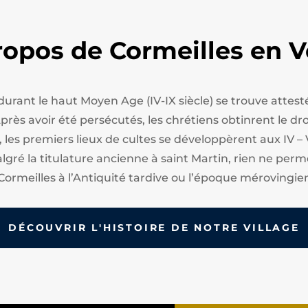
ropos de Cormeilles en V
 durant le haut Moyen Age (IV-IX siècle) se trouve att
ès avoir été persécutés, les chrétiens obtinrent le droi
, les premiers lieux de cultes se développèrent aux IV – 
algré la titulature ancienne à saint Martin, rien ne perm
Cormeilles à l’Antiquité tardive ou l’époque mérovingie
DÉCOUVRIR L'HISTOIRE DE NOTRE VILLAGE