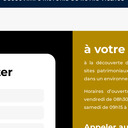
à votre
à la découverte d
er
sites patrimonia
dans un environnem
Horaires d’ouver
vendredi de 08h30 
samedi de 09h15 à
Appeler au 