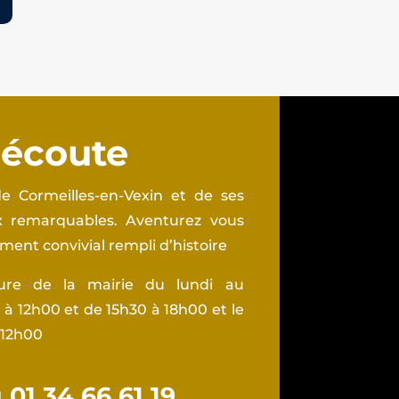
 écoute
e Cormeilles-en-Vexin et de ses
ux remarquables. Aventurez vous
ent convivial rempli d’histoire
ture de la mairie du lundi au
à 12h00 et de 15h30 à 18h00 et le
 12h00
01 34 66 61 19