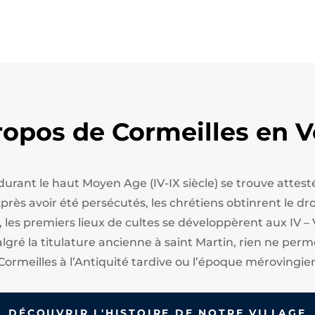
ropos de Cormeilles en V
 durant le haut Moyen Age (IV-IX siècle) se trouve att
ès avoir été persécutés, les chrétiens obtinrent le droi
, les premiers lieux de cultes se développèrent aux IV – 
algré la titulature ancienne à saint Martin, rien ne perm
Cormeilles à l’Antiquité tardive ou l’époque mérovingie
DÉCOUVRIR L'HISTOIRE DE NOTRE VILLAGE