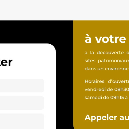
à votre
à la découverte d
er
sites patrimonia
dans un environnem
Horaires d’ouver
vendredi de 08h30 
samedi de 09h15 à
Appeler au 