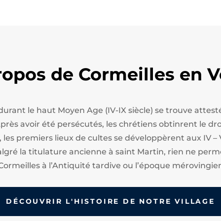
ropos de Cormeilles en V
 durant le haut Moyen Age (IV-IX siècle) se trouve att
ès avoir été persécutés, les chrétiens obtinrent le droi
, les premiers lieux de cultes se développèrent aux IV – 
algré la titulature ancienne à saint Martin, rien ne perm
Cormeilles à l’Antiquité tardive ou l’époque mérovingie
DÉCOUVRIR L'HISTOIRE DE NOTRE VILLAGE