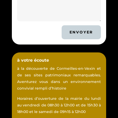
ENVOYER
à votre écoute
à la découverte de Cormeilles-en-Vexin et
de ses sites patrimoniaux remarquables.
Aventurez vous dans un environnement
convivial rempli d’histoire
Horaires d’ouverture de la mairie du lundi
au vendredi de 08h30 à 12h00 et de 15h30 à
18h00 et le samedi de 09h15 à 12h00