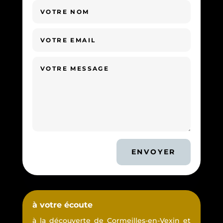
ENVOYER
à votre écoute
à la découverte de Cormeilles-en-Vexin et