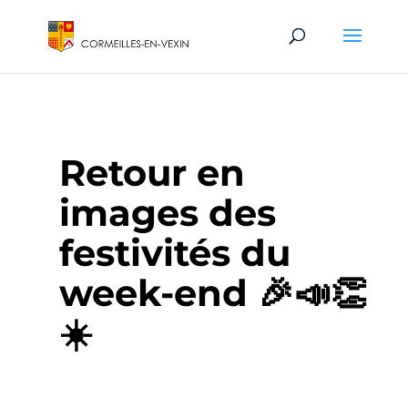
Retour en
images des
festivités du
week-end 🎉📣👏
☀️