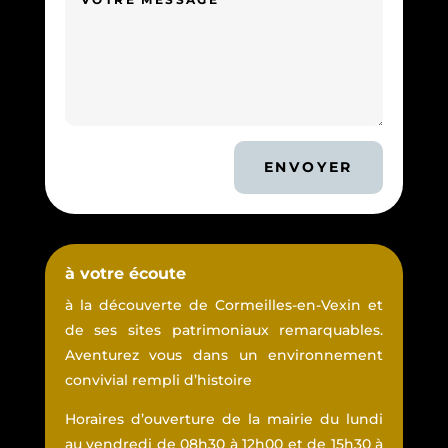
ENVOYER
à votre écoute
à la découverte de Cormeilles-en-Vexin et
de ses sites patrimoniaux remarquables.
Aventurez vous dans un environnement
convivial rempli d’histoire
Horaires d’ouverture de la mairie du lundi
au vendredi de 08h30 à 12h00 et de 15h30 à