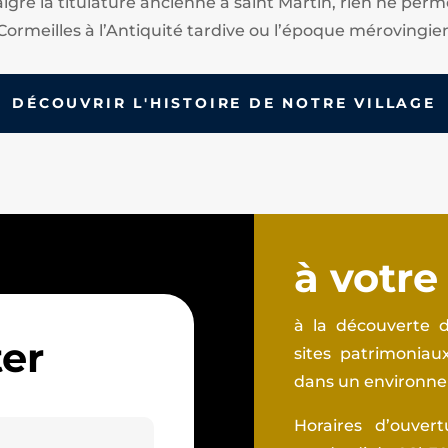
algré la titulature ancienne à saint Martin, rien ne perm
Cormeilles à l’Antiquité tardive ou l’époque mérovingie
DÉCOUVRIR L'HISTOIRE DE NOTRE VILLAGE
à votre
à la découverte d
er
sites patrimonia
dans un environnem
Horaires d’ouver