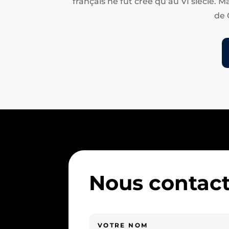
français ne fut créé qu’au VI siècle. M
de 
Nous contact