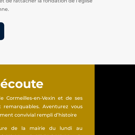
et de rattacher la fondation de l’église
nne.
 écoute
e Cormeilles-en-Vexin et de ses
ux remarquables. Aventurez vous
ent convivial rempli d’histoire
ture de la mairie du lundi au