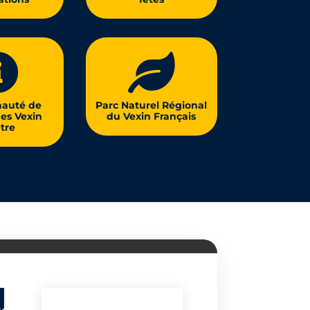


auté de
Parc Naturel Régional
s Vexin
du Vexin Français
tre