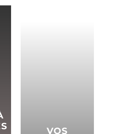
À
ES
VOS