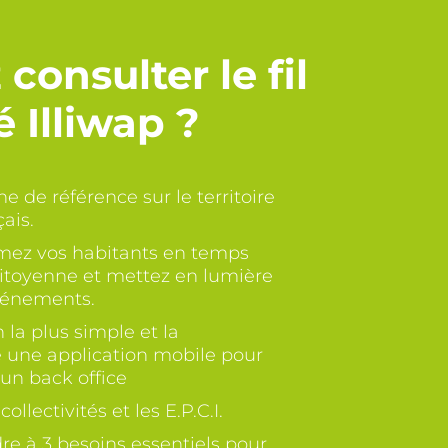
consulter le fil
é Illiwap ?
ne de référence sur le territoire
çais.
ormez vos habitants en temps
n citoyenne et mettez en lumière
vénements.
n la plus simple et la
e une application mobile pour
 un back office
ollectivités et les E.P.C.I.
re à 3 besoins essentiels pour