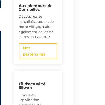
CEPTIONNELLE DU 12 AOUT 2026 🌕🌓🌒
🌈LA CORMEILLOISE R
Aux alentours de
Cormeilles
Découvrez les
actualités autours de
notre village, mais
également celles de
la CCVC et du PNR
Nos
partenaires
Fil d'actualité
Illiwap
Illiwap est
l'application