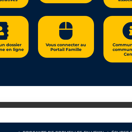


un dossier
Vous connecter au
Commun
me en ligne
Portail Famille
commune
Cen