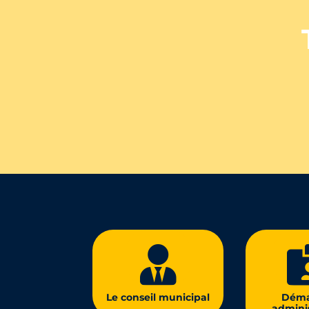

Le conseil
municipal
Déma
adminis