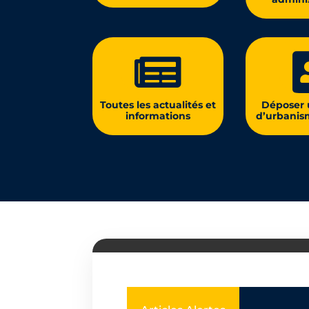

Toutes les actualités et
Déposer 
informations
d’urbanis