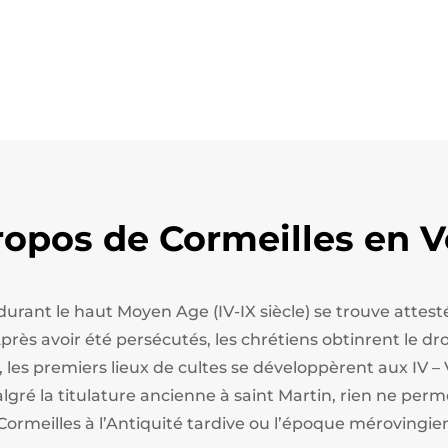
ropos de Cormeilles en V
 durant le haut Moyen Age (IV-IX siècle) se trouve att
ès avoir été persécutés, les chrétiens obtinrent le droi
, les premiers lieux de cultes se développèrent aux IV – 
algré la titulature ancienne à saint Martin, rien ne perm
Cormeilles à l’Antiquité tardive ou l’époque mérovingie