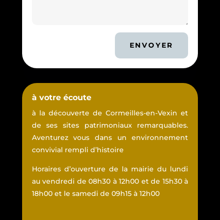
ENVOYER
à votre écoute
à la découverte de Cormeilles-en-Vexin et
de ses sites patrimoniaux remarquables.
Aventurez vous dans un environnement
convivial rempli d’histoire
Horaires d’ouverture de la mairie du lundi
au vendredi de 08h30 à 12h00 et de 15h30 à
18h00 et le samedi de 09h15 à 12h00