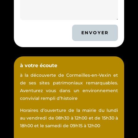
ENVOYER
à votre écoute
à la découverte de Cormeilles-en-Vexin et
de ses sites patrimoniaux remarquables.
Aventurez vous dans un environnement
convivial rempli d’histoire
Horaires d’ouverture de la mairie du lundi
au vendredi de 08h30 à 12h00 et de 15h30 à
18h00 et le samedi de 09h15 à 12h00