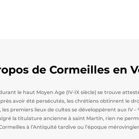
ropos de Cormeilles en V
 durant le haut Moyen Age (IV-IX siècle) se trouve att
ès avoir été persécutés, les chrétiens obtinrent le droi
, les premiers lieux de cultes se développèrent aux IV – 
algré la titulature ancienne à saint Martin, rien ne perm
Cormeilles à l’Antiquité tardive ou l’époque mérovingie