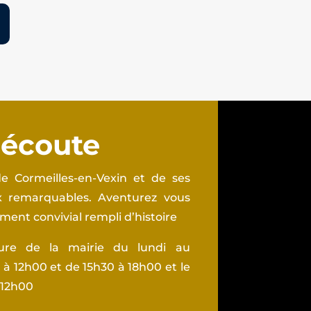
 écoute
e Cormeilles-en-Vexin et de ses
ux remarquables. Aventurez vous
ent convivial rempli d’histoire
ture de la mairie du lundi au
à 12h00 et de 15h30 à 18h00 et le
 12h00