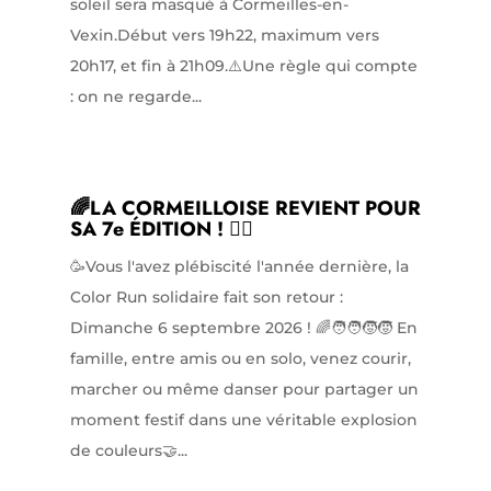
soleil sera masqué à Cormeilles-en-
Vexin.Début vers 19h22, maximum vers
20h17, et fin à 21h09.⚠️Une règle qui compte
: on ne regarde...
🌈LA CORMEILLOISE REVIENT POUR
SA 7e ÉDITION ! 🏃‍♀️
🥳Vous l'avez plébiscité l'année dernière, la
Color Run solidaire fait son retour :
Dimanche 6 septembre 2026 ! 🌈🧑‍🧑‍🧒‍🧒 En
famille, entre amis ou en solo, venez courir,
marcher ou même danser pour partager un
moment festif dans une véritable explosion
de couleurs🤝...