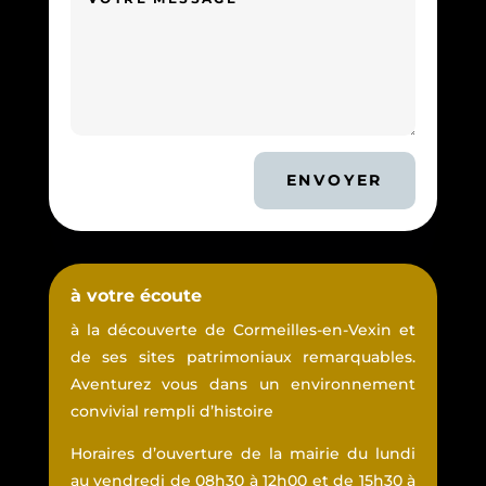
ENVOYER
à votre écoute
à la découverte de Cormeilles-en-Vexin et
de ses sites patrimoniaux remarquables.
Aventurez vous dans un environnement
convivial rempli d’histoire
Horaires d’ouverture de la mairie du lundi
au vendredi de 08h30 à 12h00 et de 15h30 à