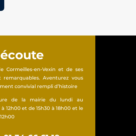
 écoute
e Cormeilles-en-Vexin et de ses
ux remarquables. Aventurez vous
ent convivial rempli d’histoire
ture de la mairie du lundi au
à 12h00 et de 15h30 à 18h00 et le
 12h00