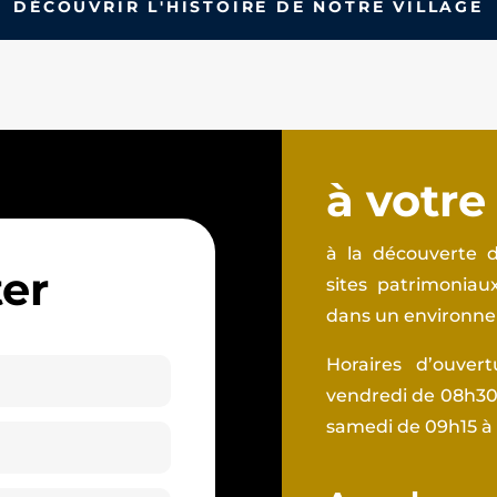
DÉCOUVRIR L'HISTOIRE DE NOTRE VILLAGE
à votre
à la découverte d
er
sites patrimonia
dans un environnem
Horaires d’ouver
vendredi de 08h30 
samedi de 09h15 à