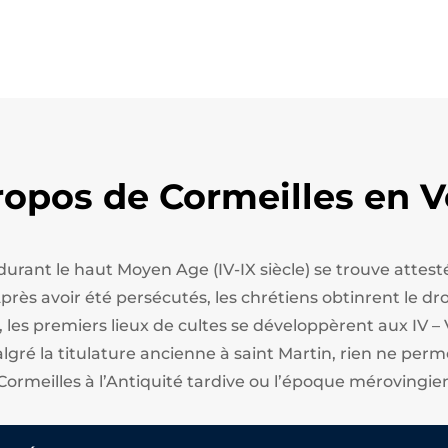
ropos de Cormeilles en V
 durant le haut Moyen Age (IV-IX siècle) se trouve att
ès avoir été persécutés, les chrétiens obtinrent le droi
, les premiers lieux de cultes se développèrent aux IV – 
algré la titulature ancienne à saint Martin, rien ne perm
Cormeilles à l’Antiquité tardive ou l’époque mérovingie