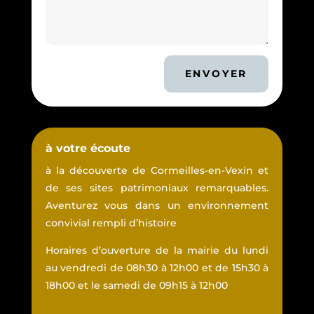
ENVOYER
à votre écoute
à la découverte de Cormeilles-en-Vexin et
de ses sites patrimoniaux remarquables.
Aventurez vous dans un environnement
convivial rempli d’histoire
Horaires d’ouverture de la mairie du lundi
au vendredi de 08h30 à 12h00 et de 15h30 à
18h00 et le samedi de 09h15 à 12h00