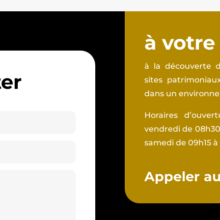
à votre
à la découverte d
er
sites patrimonia
dans un environnem
Horaires d’ouver
vendredi de 08h30 
samedi de 09h15 à
Appeler au 