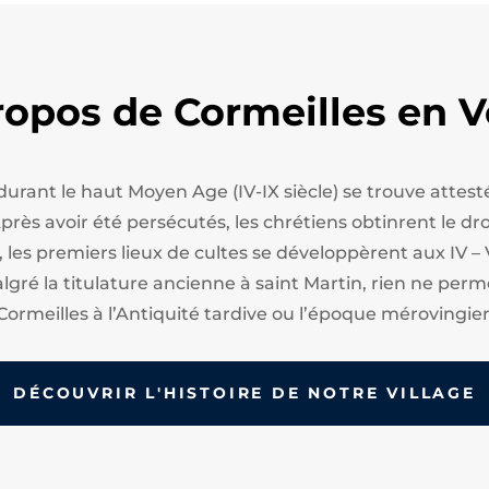
ropos de Cormeilles en V
 durant le haut Moyen Age (IV-IX siècle) se trouve att
ès avoir été persécutés, les chrétiens obtinrent le droi
, les premiers lieux de cultes se développèrent aux IV – 
algré la titulature ancienne à saint Martin, rien ne perm
Cormeilles à l’Antiquité tardive ou l’époque mérovingie
DÉCOUVRIR L'HISTOIRE DE NOTRE VILLAGE