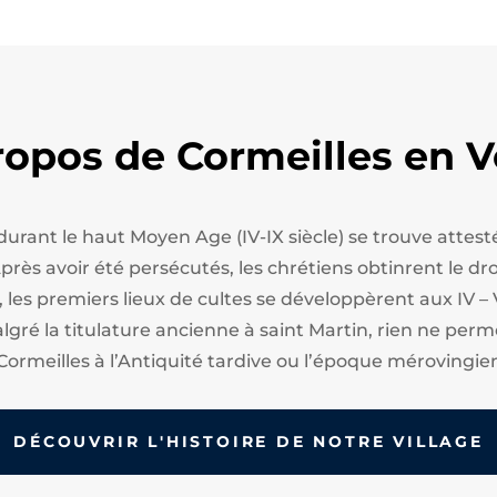
ropos de Cormeilles en V
 durant le haut Moyen Age (IV-IX siècle) se trouve att
ès avoir été persécutés, les chrétiens obtinrent le droi
, les premiers lieux de cultes se développèrent aux IV – 
algré la titulature ancienne à saint Martin, rien ne perm
Cormeilles à l’Antiquité tardive ou l’époque mérovingie
DÉCOUVRIR L'HISTOIRE DE NOTRE VILLAGE