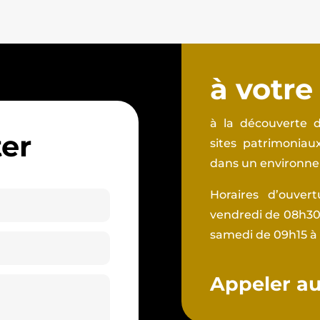
à votre
à la découverte d
er
sites patrimonia
dans un environnem
Horaires d’ouver
vendredi de 08h30 
samedi de 09h15 à
Appeler au 