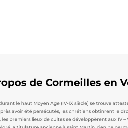
ropos de Cormeilles en V
 durant le haut Moyen Age (IV-IX siècle) se trouve att
ès avoir été persécutés, les chrétiens obtinrent le droi
, les premiers lieux de cultes se développèrent aux IV – 
algré la titulature ancienne à saint Martin, rien ne perm