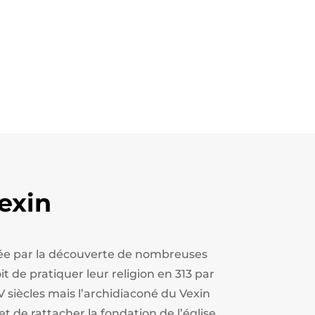
exin
estée par la découverte de nombreuses
t de pratiquer leur religion en 313 par
V siècles mais l’archidiaconé du Vexin
et de rattacher la fondation de l’église