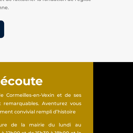
nne.
 écoute
e Cormeilles-en-Vexin et de ses
ux remarquables. Aventurez vous
ent convivial rempli d’histoire
ture de la mairie du lundi au