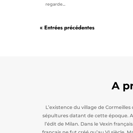
regarde...
« Entrées précédentes
A p
L’existence du village de Cormeilles
sépultures datant de cette époque. Apr
l’édit de Milan.
Dans le Vexin français
français ne fut créé qu’au VI siècle. M