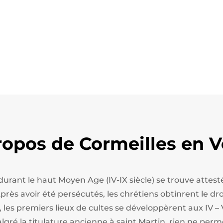
ropos de Cormeilles en V
 durant le haut Moyen Age (IV-IX siècle) se trouve att
ès avoir été persécutés, les chrétiens obtinrent le droi
, les premiers lieux de cultes se développèrent aux IV – 
algré la titulature ancienne à saint Martin, rien ne perm