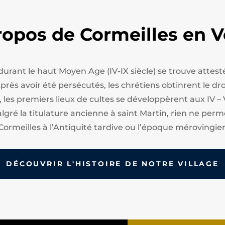
ropos de Cormeilles en V
 durant le haut Moyen Age (IV-IX siècle) se trouve att
ès avoir été persécutés, les chrétiens obtinrent le droi
, les premiers lieux de cultes se développèrent aux IV – 
algré la titulature ancienne à saint Martin, rien ne perm
Cormeilles à l’Antiquité tardive ou l’époque mérovingie
DÉCOUVRIR L'HISTOIRE DE NOTRE VILLAGE