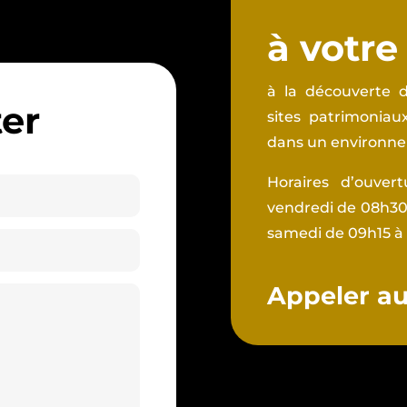
à votre
à la découverte d
er
sites patrimonia
dans un environnem
Horaires d’ouver
vendredi de 08h30 
samedi de 09h15 à
Appeler au 