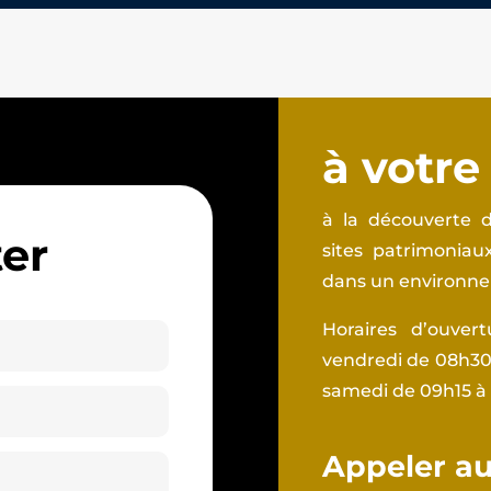
à votre
à la découverte d
er
sites patrimonia
dans un environnem
Horaires d’ouver
vendredi de 08h30 
samedi de 09h15 à
Appeler au 