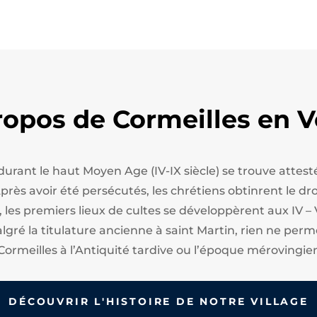
ropos de Cormeilles en V
 durant le haut Moyen Age (IV-IX siècle) se trouve att
ès avoir été persécutés, les chrétiens obtinrent le droi
, les premiers lieux de cultes se développèrent aux IV – 
algré la titulature ancienne à saint Martin, rien ne perm
Cormeilles à l’Antiquité tardive ou l’époque mérovingie
DÉCOUVRIR L'HISTOIRE DE NOTRE VILLAGE