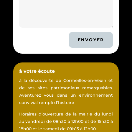
ENVOYER
à votre écoute
à la découverte de Cormeilles-en-Vexin et
de ses sites patrimoniaux remarquables.
Aventurez vous dans un environnement
convivial rempli d’histoire
Horaires d’ouverture de la mairie du lundi
au vendredi de 08h30 à 12h00 et de 15h30 à
18h00 et le samedi de 09h15 à 12h00