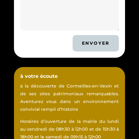
ENVOYER
à votre écoute
à la découverte de Cormeilles-en-Vexin et
de ses sites patrimoniaux remarquables.
Aventurez vous dans un environnement
convivial rempli d’histoire
Horaires d’ouverture de la mairie du lundi
au vendredi de 08h30 à 12h00 et de 15h30 à
18h00 et le samedi de 09h15 à 12h00