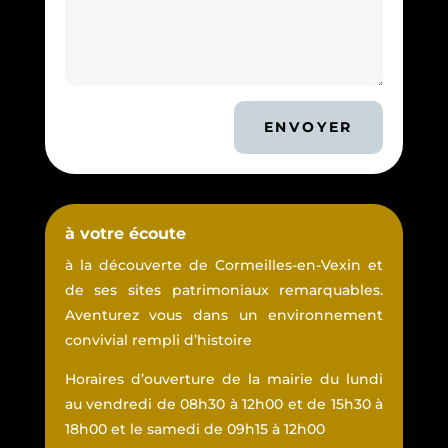
ENVOYER
à votre écoute
à la découverte de Cormeilles-en-Vexin et
de ses sites patrimoniaux remarquables.
Aventurez vous dans un environnement
convivial rempli d’histoire
Horaires d’ouverture de la mairie du lundi
au vendredi de 08h30 à 12h00 et de 15h30 à
18h00 et le samedi de 09h15 à 12h00