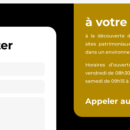
à votre
à la découverte d
er
sites patrimonia
dans un environnem
Horaires d’ouver
vendredi de 08h30 
samedi de 09h15 à
Appeler au 