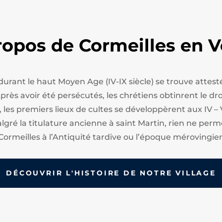
ropos de Cormeilles en V
 durant le haut Moyen Age (IV-IX siècle) se trouve att
ès avoir été persécutés, les chrétiens obtinrent le droi
, les premiers lieux de cultes se développèrent aux IV – 
algré la titulature ancienne à saint Martin, rien ne perm
Cormeilles à l’Antiquité tardive ou l’époque mérovingie
DÉCOUVRIR L'HISTOIRE DE NOTRE VILLAGE