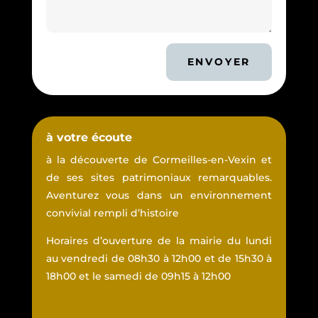
ENVOYER
à votre écoute
à la découverte de Cormeilles-en-Vexin et
de ses sites patrimoniaux remarquables.
Aventurez vous dans un environnement
convivial rempli d’histoire
Horaires d’ouverture de la mairie du lundi
au vendredi de 08h30 à 12h00 et de 15h30 à
18h00 et le samedi de 09h15 à 12h00