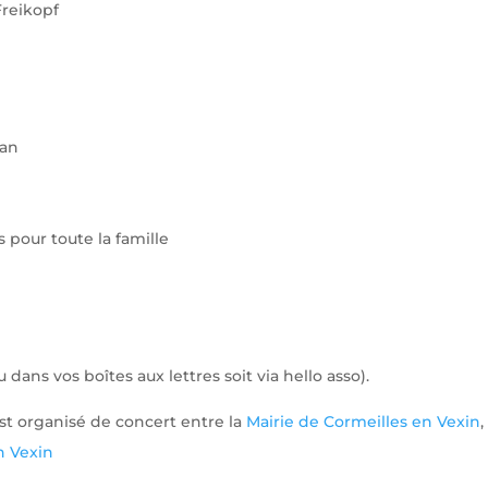
Freikopf
ean
 pour toute la famille
l
dans vos boîtes aux lettres soit via hello asso).
t organisé de concert entre la
Mairie de Cormeilles en Vexin
,
n Vexin