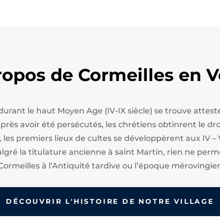
ropos de Cormeilles en V
 durant le haut Moyen Age (IV-IX siècle) se trouve att
ès avoir été persécutés, les chrétiens obtinrent le droi
, les premiers lieux de cultes se développèrent aux IV – 
algré la titulature ancienne à saint Martin, rien ne perm
Cormeilles à l’Antiquité tardive ou l’époque mérovingie
DÉCOUVRIR L'HISTOIRE DE NOTRE VILLAGE