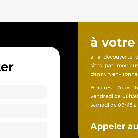
à votre
à la découverte d
er
sites patrimonia
dans un environnem
Horaires d’ouver
vendredi de 08h30 
samedi de 09h15 à
Appeler au 