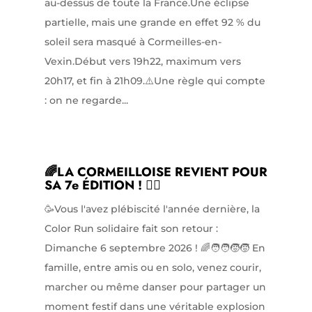
au-dessus de toute la France.Une éclipse
partielle, mais une grande en effet 92 % du
soleil sera masqué à Cormeilles-en-
Vexin.Début vers 19h22, maximum vers
20h17, et fin à 21h09.⚠️Une règle qui compte
: on ne regarde...
🌈LA CORMEILLOISE REVIENT POUR
SA 7e ÉDITION ! 🏃‍♀️
🥳Vous l'avez plébiscité l'année dernière, la
Color Run solidaire fait son retour :
Dimanche 6 septembre 2026 ! 🌈🧑‍🧑‍🧒‍🧒 En
famille, entre amis ou en solo, venez courir,
marcher ou même danser pour partager un
moment festif dans une véritable explosion