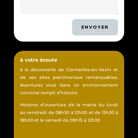
ENVOYER
à votre écoute
à la découverte de Cormeilles-en-Vexin et
de ses sites patrimoniaux remarquables.
Aventurez vous dans un environnement
convivial rempli d’histoire
Horaires d’ouverture de la mairie du lundi
au vendredi de 08h30 à 12h00 et de 15h30 à
18h00 et le samedi de 09h15 à 12h00