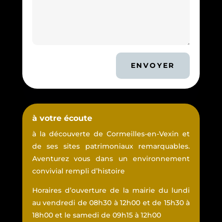
ENVOYER
à votre écoute
à la découverte de Cormeilles-en-Vexin et
de ses sites patrimoniaux remarquables.
Aventurez vous dans un environnement
convivial rempli d’histoire
Horaires d’ouverture de la mairie du lundi
au vendredi de 08h30 à 12h00 et de 15h30 à
18h00 et le samedi de 09h15 à 12h00