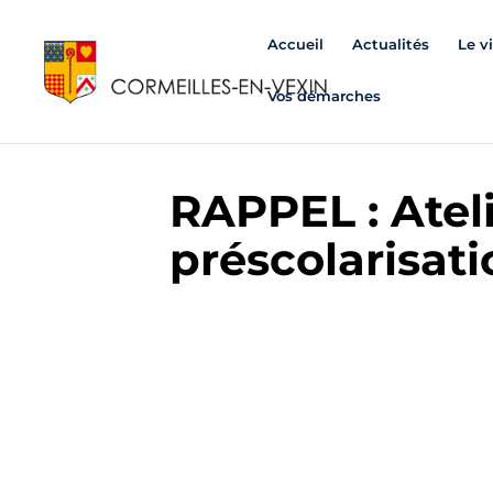
Accueil
Actualités
Le v
Vos démarches
RAPPEL : Atel
préscolarisat