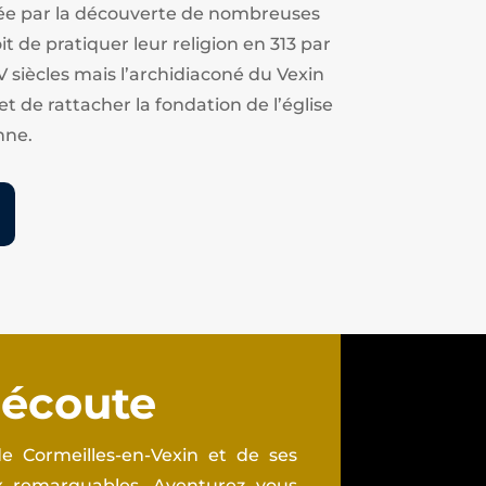
estée par la découverte de nombreuses
t de pratiquer leur religion en 313 par
V siècles mais l’archidiaconé du Vexin
et de rattacher la fondation de l’église
nne.
 écoute
e Cormeilles-en-Vexin et de ses
ux remarquables. Aventurez vous