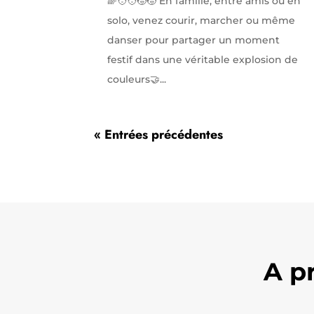
🌈🧑‍🧑‍🧒‍🧒 En famille, entre amis ou en
solo, venez courir, marcher ou même
danser pour partager un moment
festif dans une véritable explosion de
couleurs🤝...
« Entrées précédentes
A p