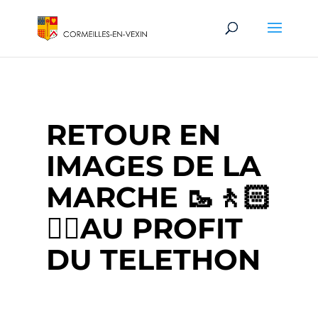
RETOUR EN
IMAGES DE LA
MARCHE 🥾🚶🏻
🚶‍♀️AU PROFIT
DU TELETHON