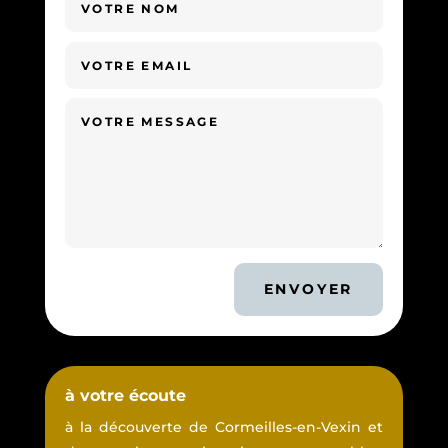
ENVOYER
à votre écoute
à la découverte de Cormeilles-en-Vexin et