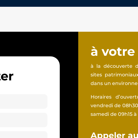
à votre
à la découverte d
er
sites patrimonia
dans un environnem
Horaires d’ouver
vendredi de 08h30 
samedi de 09h15 à
Appeler au 