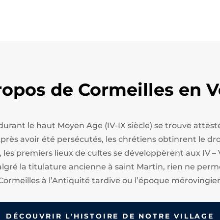
ropos de Cormeilles en V
 durant le haut Moyen Age (IV-IX siècle) se trouve att
ès avoir été persécutés, les chrétiens obtinrent le droi
, les premiers lieux de cultes se développèrent aux IV – 
algré la titulature ancienne à saint Martin, rien ne perm
Cormeilles à l’Antiquité tardive ou l’époque mérovingie
DÉCOUVRIR L'HISTOIRE DE NOTRE VILLAGE