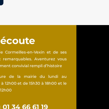
 écoute
e Cormeilles-en-Vexin et de ses
ux remarquables. Aventurez vous
ent convivial rempli d’histoire
ture de la mairie du lundi au
à 12h00 et de 15h30 à 18h00 et le
 12h00
01 34 66 61 19