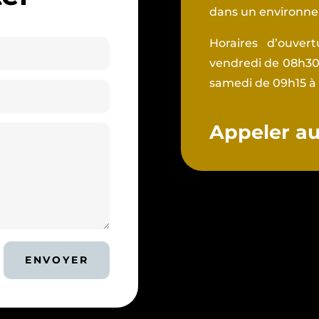
dans un environnem
Horaires d’ouver
vendredi de 08h30 
samedi de 09h15 à
Appeler au 
ENVOYER