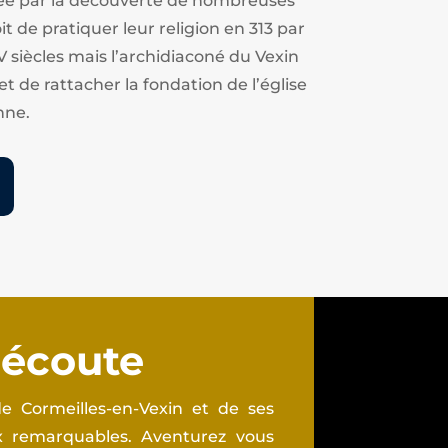
estée par la découverte de nombreuses
t de pratiquer leur religion en 313 par
V siècles mais l’archidiaconé du Vexin
et de rattacher la fondation de l’église
nne.
 écoute
e Cormeilles-en-Vexin et de ses
ux remarquables. Aventurez vous