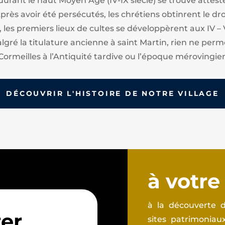
 durant le haut Moyen Age (IV-IX siècle) se trouve att
ès avoir été persécutés, les chrétiens obtinrent le droi
, les premiers lieux de cultes se développèrent aux IV – 
algré la titulature ancienne à saint Martin, rien ne perm
Cormeilles à l’Antiquité tardive ou l’époque mérovingie
DÉCOUVRIR L'HISTOIRE DE NOTRE VILLAGE
à votre
à la découverte d
er
sites patrimonia