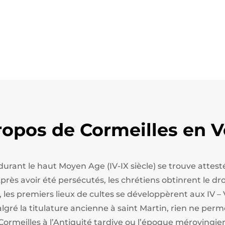
ropos de Cormeilles en V
 durant le haut Moyen Age (IV-IX siècle) se trouve att
ès avoir été persécutés, les chrétiens obtinrent le droi
, les premiers lieux de cultes se développèrent aux IV – 
algré la titulature ancienne à saint Martin, rien ne perm
Cormeilles à l’Antiquité tardive ou l’époque mérovingie