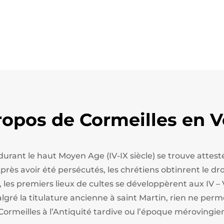
ropos de Cormeilles en V
 durant le haut Moyen Age (IV-IX siècle) se trouve att
ès avoir été persécutés, les chrétiens obtinrent le droi
, les premiers lieux de cultes se développèrent aux IV – 
algré la titulature ancienne à saint Martin, rien ne perm
Cormeilles à l’Antiquité tardive ou l’époque mérovingie