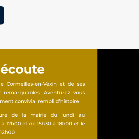
 écoute
e Cormeilles-en-Vexin et de ses
ux remarquables. Aventurez vous
ent convivial rempli d’histoire
ture de la mairie du lundi au
à 12h00 et de 15h30 à 18h00 et le
 12h00