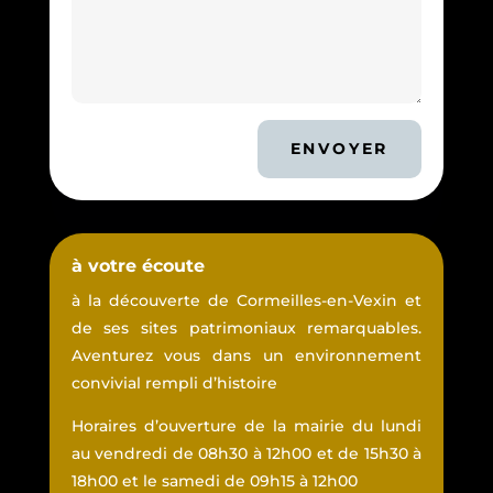
ENVOYER
à votre écoute
à la découverte de Cormeilles-en-Vexin et
de ses sites patrimoniaux remarquables.
Aventurez vous dans un environnement
convivial rempli d’histoire
Horaires d’ouverture de la mairie du lundi
au vendredi de 08h30 à 12h00 et de 15h30 à
18h00 et le samedi de 09h15 à 12h00